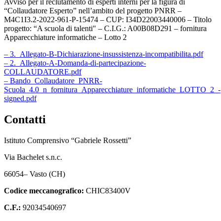
Avviso per il reclutamento di esperti interni per la figura di
“Collaudatore Esperto” nell’ambito del progetto PNRR –
M4C1I3.2-2022-961-P-15474 – CUP: I34D22003440006 – Titolo
progetto: “A scuola di talenti" – C.I.G.: A00B08D291 – fornitura
Apparecchiature informatiche – Lotto 2
– 3._Allegato-B-Dichiarazione-insussistenza-incompatibilita.pdf
– 2._Allegato-A-Domanda-di-partecipazione-
COLLAUDATORE.pdf
– Bando_Collaudatore_PNRR-
Scuola_4.0_n_fornitura_Apparecchiature_informatiche_LOTTO_2_-
signed.pdf
Contatti
Istituto Comprensivo “Gabriele Rossetti”
Via Bachelet s.n.c.
66054– Vasto (CH)
Codice meccanografico:
CHIC83400V
C.F.:
92034540697