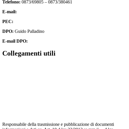
Telefono:
0873/69805 – 0873/380461
E-mail:
chic83400v@istruzione.it
PEC:
chic83400v@pec.istruzione.it
DPO:
Guido Palladino
E-mail DPO:
guido.palladino.dpo@gmail.com
Collegamenti utili
Contatti
Amministrazione trasparente
MIUR
Accesso Civico
Iscrizioni Online
Scuola in Chiaro
Responsabile della trasmissione e pubblicazione di documenti