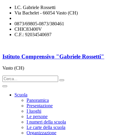
I.C. Gabriele Rossetti
Via Bachelet - 66054 Vasto (CH)
chic83400v@istruzione.it
0873/69805-0873/380461
CHIC83400V
C.F.: 92034540697
Istituto Comprensivo "Gabriele Rossetti"
Vasto (CH)
Scuola
Panoramica
Presentazione
I luoghi
Le persone
I numeri della scuola
Le carte della scuola
Organizzazione