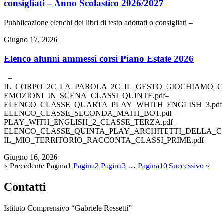
consigliati – Anno Scolastico 2026/2027
Pubblicazione elenchi dei libri di testo adottati o consigliati –
Giugno 17, 2026
Elenco alunni ammessi corsi Piano Estate 2026
–
IL_CORPO_2C_LA_PAROLA_2C_IL_GESTO_GIOCHIAMO_C
EMOZIONI_IN_SCENA_CLASSI_QUINTE.pdf–
ELENCO_CLASSE_QUARTA_PLAY_WHITH_ENGLISH_3.pdf
ELENCO_CLASSE_SECONDA_MATH_BOT.pdf–
PLAY_WITH_ENGLISH_2_CLASSE_TERZA.pdf–
ELENCO_CLASSE_QUINTA_PLAY_ARCHITETTI_DELLA_CI
IL_MIO_TERRITORIO_RACCONTA_CLASSI_PRIME.pdf
Giugno 16, 2026
« Precedente
Pagina
1
Pagina
2
Pagina
3
…
Pagina
10
Successivo »
Contatti
Istituto Comprensivo “Gabriele Rossetti”