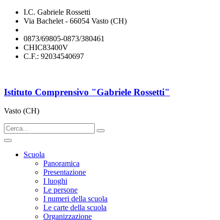
I.C. Gabriele Rossetti
Via Bachelet - 66054 Vasto (CH)
chic83400v@istruzione.it
0873/69805-0873/380461
CHIC83400V
C.F.: 92034540697
Istituto Comprensivo "Gabriele Rossetti"
Vasto (CH)
Scuola
Panoramica
Presentazione
I luoghi
Le persone
I numeri della scuola
Le carte della scuola
Organizzazione