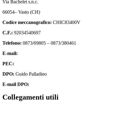
Via Bachelet s.n.c.
66054– Vasto (CH)
Codice meccanografico:
CHIC83400V
C.F.:
92034540697
Telefono:
0873/69805 – 0873/380461
E-mail:
chic83400v@istruzione.it
PEC:
chic83400v@pec.istruzione.it
DPO:
Guido Palladino
E-mail DPO:
guido.palladino.dpo@gmail.com
Collegamenti utili
Contatti
Amministrazione trasparente
MIUR