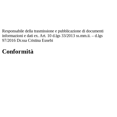
Accesso Civico
Iscrizioni Online
Scuola in Chiaro
Responsabile della trasmissione e pubblicazione di documenti
informazioni e dati ex. Art. 10 d.lgs 33/2013 ss.mm.ii. – d.lgs
97/2016 Dr.ssa Cristina Eusebi
Conformità
Privacy Policy
Dichiarazione di Accessibilità
Note legali
Accesso riservato