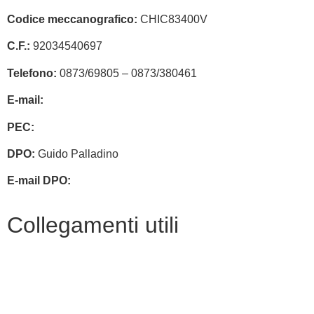
Codice meccanografico:
CHIC83400V
C.F.:
92034540697
Telefono:
0873/69805 – 0873/380461
E-mail:
chic83400v@istruzione.it
PEC:
chic83400v@pec.istruzione.it
DPO:
Guido Palladino
E-mail DPO:
guido.palladino.dpo@gmail.com
Collegamenti utili
Contatti
Amministrazione trasparente