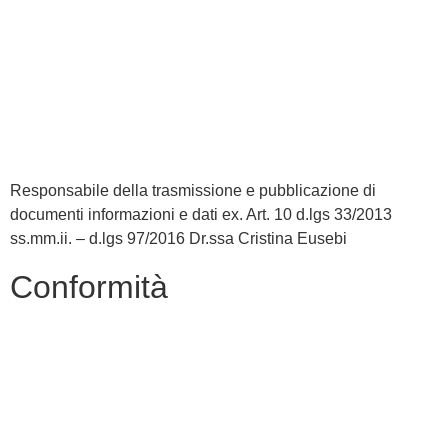
MIUR
Accesso Civico
Iscrizioni Online
Scuola in Chiaro
Responsabile della trasmissione e pubblicazione di
documenti informazioni e dati ex. Art. 10 d.lgs 33/2013
ss.mm.ii. – d.lgs 97/2016 Dr.ssa Cristina Eusebi
Conformità
Privacy Policy
Dichiarazione di Accessibilità
Note legali