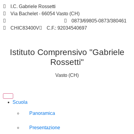
I.C. Gabriele Rossetti
Via Bachelet - 66054 Vasto (CH)
chic83400v@istruzione.it
0873/69805-0873/380461
CHIC83400V
C.F.: 92034540697
Istituto Comprensivo "Gabriele
Rossetti"
Vasto (CH)
Scuola
Panoramica
Presentazione