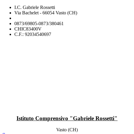
I.C. Gabriele Rossetti
Via Bachelet - 66054 Vasto (CH)
chic83400v@istruzione.it
0873/69805-0873/380461
CHIC83400V
C.F.: 92034540697
Istituto Comprensivo "Gabriele Rossetti"
Vasto (CH)