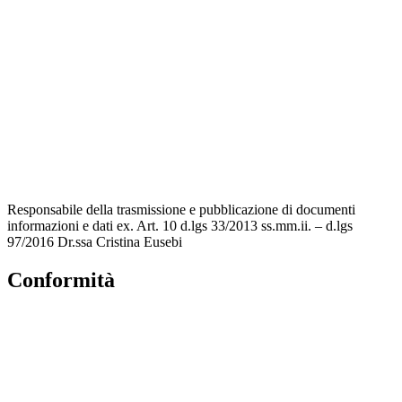
Contatti
Amministrazione trasparente
MIUR
Accesso Civico
Iscrizioni Online
Scuola in Chiaro
Responsabile della trasmissione e pubblicazione di documenti
informazioni e dati ex. Art. 10 d.lgs 33/2013 ss.mm.ii. – d.lgs
97/2016 Dr.ssa Cristina Eusebi
Conformità
Privacy Policy
Dichiarazione di Accessibilità
Note legali