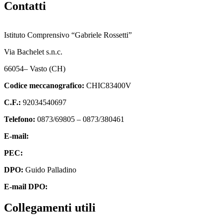
Contatti
Istituto Comprensivo “Gabriele Rossetti”
Via Bachelet s.n.c.
66054– Vasto (CH)
Codice meccanografico:
CHIC83400V
C.F.:
92034540697
Telefono:
0873/69805 – 0873/380461
E-mail:
chic83400v@istruzione.it
PEC:
chic83400v@pec.istruzione.it
DPO:
Guido Palladino
E-mail DPO:
guido.palladino.dpo@gmail.com
Collegamenti utili