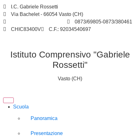
I.C. Gabriele Rossetti
Via Bachelet - 66054 Vasto (CH)
chic83400v@istruzione.it
0873/69805-0873/380461
CHIC83400V
C.F.: 92034540697
Istituto Comprensivo "Gabriele
Rossetti"
Vasto (CH)
Scuola
Panoramica
Presentazione