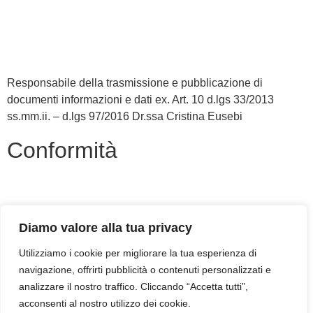
Iscrizioni Online
Scuola in Chiaro
Responsabile della trasmissione e pubblicazione di
documenti informazioni e dati ex. Art. 10 d.lgs 33/2013
ss.mm.ii. – d.lgs 97/2016 Dr.ssa Cristina Eusebi
Conformità
Privacy Policy
Dichiarazione di Accessibilità
Diamo valore alla tua privacy
Note legali
Utilizziamo i cookie per migliorare la tua esperienza di
navigazione, offrirti pubblicità o contenuti personalizzati e
Accesso riservato
analizzare il nostro traffico. Cliccando “Accetta tutti”,
acconsenti al nostro utilizzo dei cookie.