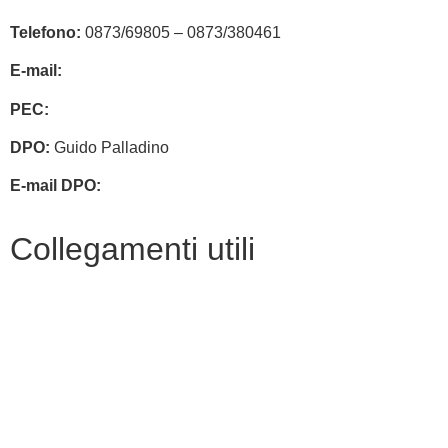
Telefono:
0873/69805 – 0873/380461
E-mail:
chic83400v@istruzione.it
PEC:
chic83400v@pec.istruzione.it
DPO:
Guido Palladino
E-mail DPO:
guido.palladino.dpo@gmail.com
Collegamenti utili
Contatti
Amministrazione trasparente
MIUR
Accesso Civico