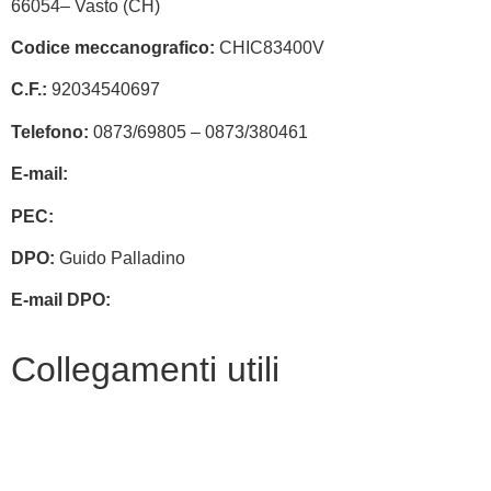
66054– Vasto (CH)
Codice meccanografico:
CHIC83400V
C.F.:
92034540697
Telefono:
0873/69805 – 0873/380461
E-mail:
chic83400v@istruzione.it
PEC:
chic83400v@pec.istruzione.it
DPO:
Guido Palladino
E-mail DPO:
guido.palladino.dpo@gmail.com
Collegamenti utili
Contatti
Amministrazione trasparente