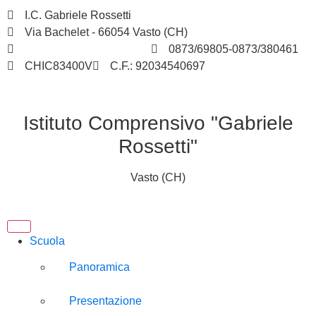
I.C. Gabriele Rossetti
Via Bachelet - 66054 Vasto (CH)
chic83400v@istruzione.it
0873/69805-0873/380461
CHIC83400V
C.F.: 92034540697
Istituto Comprensivo "Gabriele
Rossetti"
Vasto (CH)
Scuola
Panoramica
Presentazione