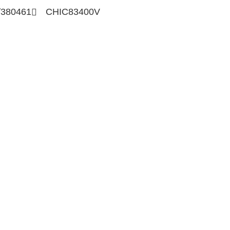
/380461
CHIC83400V