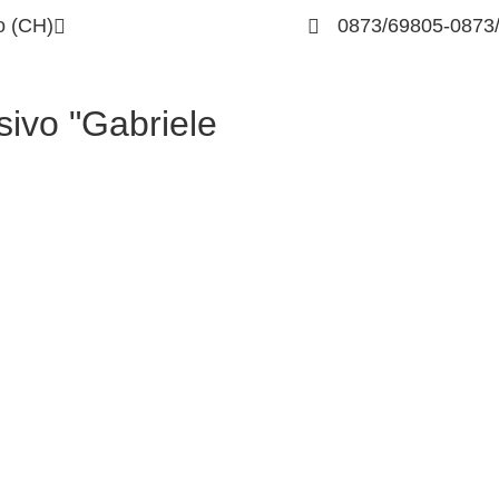
o (CH)
chic83400v@istruzione.it
0873/69805-0873
sivo "Gabriele