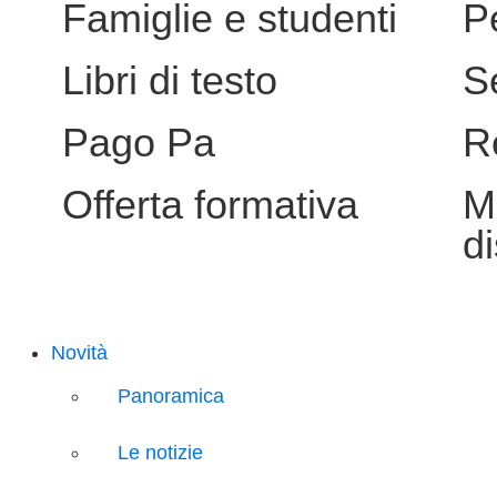
Famiglie e studenti
P
Libri di testo
S
Pago Pa
R
Offerta formativa
M
d
Novità
Panoramica
Le notizie