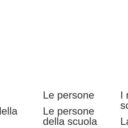
Le persone
I
s
della
Le persone
della scuola
L