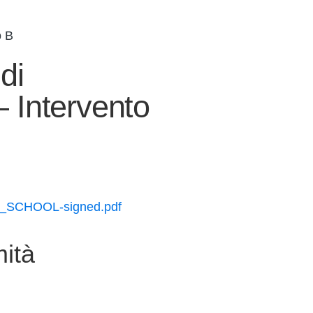
o B
di
 Intervento
SH_SCHOOL-signed.pdf
ità