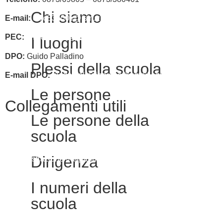
Chi siamo
E-mail:
chic83400v@istruzione.it
PEC:
chic83400v@pec.istruzione.it
I luoghi
DPO:
Guido Palladino
Plessi della scuola
E-mail DPO:
guido.palladino.dpo@gmail.com
Le persone
Collegamenti utili
Le persone della
scuola
Contatti
Dirigenza
Amministrazione trasparente
MIUR
I numeri della
Accesso Civico
scuola
Iscrizioni Online