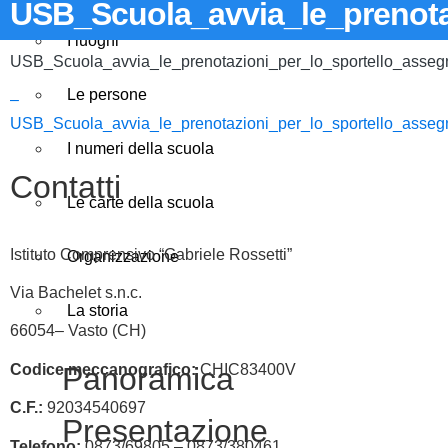
USB_Scuola_avvia_le_prenotaz
I luoghi
USB_Scuola_avvia_le_prenotazioni_per_lo_sportello_assegna
Le persone
–
USB_Scuola_avvia_le_prenotazioni_per_lo_sportello_assegna
I numeri della scuola
Contatti
Le carte della scuola
Istituto Comprensivo “Gabriele Rossetti”
Organizzazione
Via Bachelet s.n.c.
La storia
66054– Vasto (CH)
Codice meccanografico:
CHIC83400V
Panoramica
C.F.:
92034540697
Presentazione
Telefono:
0873/69805 – 0873/380461