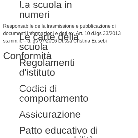
La scuola in
Scuola in Chiaro
numeri
Responsabile della trasmissione e pubblicazione di
documenti informazioni e dati ex. Art. 10 d.lgs 33/2013
Le carte della
ss.mm.ii. – d.lgs 97/2016 Dr.ssa Cristina Eusebi
scuola
Conformità
Regolamenti
d'istituto
Privacy Policy
Codici di
Dichiarazione di Accessibilità
comportamento
Note legali
Assicurazione
Accesso riservato
Patto educativo di