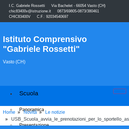
I.C. Gabriele Rossetti
Via Bachelet - 66054 Vasto (CH)
chic83400v@istruzione.it
0873/69805-0873/380461
CHIC83400V
C.F.: 92034540697
Istituto Comprensivo
"Gabriele Rossetti"
Vasto (CH)
Scuola
Panoramica
Home
Novità
Le notizie
USB_Scuola_avvia_le_prenotazioni_per_lo_sportello_ass
Presentazione