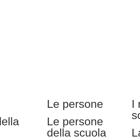
Le persone
I
s
della
Le persone
della scuola
L