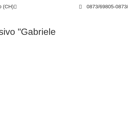
o (CH)
chic83400v@istruzione.it
0873/69805-0873
sivo "Gabriele