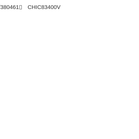
/380461
CHIC83400V