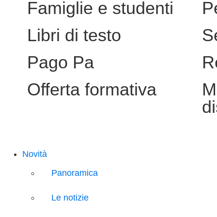
Famiglie e studenti
P
Libri di testo
S
Pago Pa
R
Offerta formativa
M
d
Novità
Panoramica
Le notizie