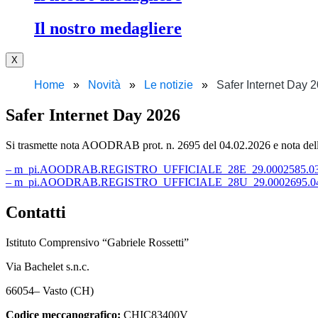
Il nostro medagliere
X
Home
Novità
Le notizie
Safer Internet Day 
Safer Internet Day 2026
Si trasmette nota AOODRAB prot. n. 2695 del 04.02.2026 e nota della P
– m_pi.AOODRAB.REGISTRO_UFFICIALE_28E_29.0002585.03-
– m_pi.AOODRAB.REGISTRO_UFFICIALE_28U_29.0002695.04-
Contatti
Istituto Comprensivo “Gabriele Rossetti”
Via Bachelet s.n.c.
66054– Vasto (CH)
Codice meccanografico:
CHIC83400V