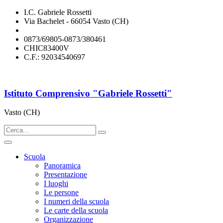
I.C. Gabriele Rossetti
Via Bachelet - 66054 Vasto (CH)
chic83400v@istruzione.it
0873/69805-0873/380461
CHIC83400V
C.F.: 92034540697
Istituto Comprensivo "Gabriele Rossetti"
Vasto (CH)
Scuola
Panoramica
Presentazione
I luoghi
Le persone
I numeri della scuola
Le carte della scuola
Organizzazione