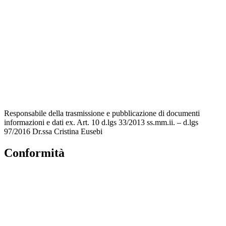
Contatti
Amministrazione trasparente
MIUR
Accesso Civico
Iscrizioni Online
Scuola in Chiaro
Responsabile della trasmissione e pubblicazione di documenti
informazioni e dati ex. Art. 10 d.lgs 33/2013 ss.mm.ii. – d.lgs
97/2016 Dr.ssa Cristina Eusebi
Conformità
Privacy Policy
Dichiarazione di Accessibilità
Note legali
Accesso riservato