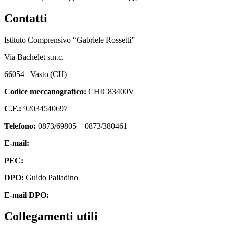
Contatti
Istituto Comprensivo “Gabriele Rossetti”
Via Bachelet s.n.c.
66054– Vasto (CH)
Codice meccanografico:
CHIC83400V
C.F.:
92034540697
Telefono:
0873/69805 – 0873/380461
E-mail:
chic83400v@istruzione.it
PEC:
chic83400v@pec.istruzione.it
DPO:
Guido Palladino
E-mail DPO:
guido.palladino.dpo@gmail.com
Collegamenti utili