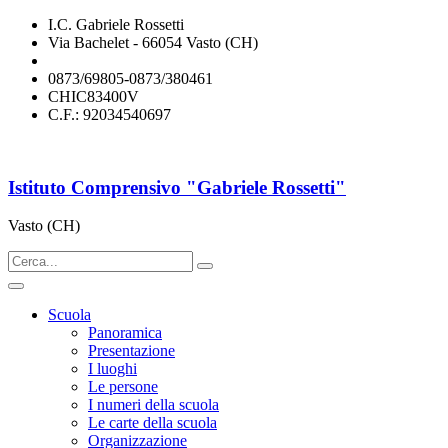
I.C. Gabriele Rossetti
Via Bachelet - 66054 Vasto (CH)
chic83400v@istruzione.it
0873/69805-0873/380461
CHIC83400V
C.F.: 92034540697
Istituto Comprensivo "Gabriele Rossetti"
Vasto (CH)
Scuola
Panoramica
Presentazione
I luoghi
Le persone
I numeri della scuola
Le carte della scuola
Organizzazione