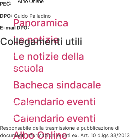
Albo Online
PEC:
chic83400v@pec.istruzione.it
DPO:
Guido Palladino
Panoramica
E-mail DPO:
guido.palladino.dpo@gmail.com
Le notizie
Collegamenti utili
Le notizie della
Contatti
scuola
Amministrazione trasparente
MIUR
Bacheca sindacale
Accesso Civico
Calendario eventi
Iscrizioni Online
Calendario eventi
Scuola in Chiaro
Responsabile della trasmissione e pubblicazione di
Albo Online
documenti informazioni e dati ex. Art. 10 d.lgs 33/2013