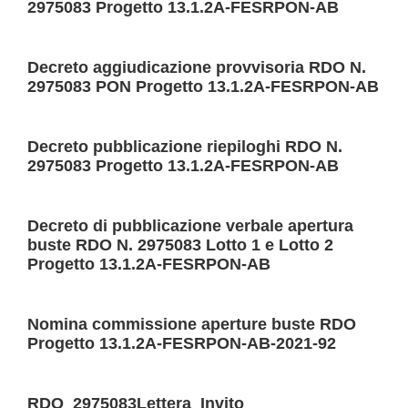
2975083 Progetto 13.1.2A-FESRPON-AB
Personale
Decreto aggiudicazione provvisoria RDO N.
scolastico
2975083 PON Progetto 13.1.2A-FESRPON-AB
Segreteria Cloud
Decreto pubblicazione riepiloghi RDO N.
2975083 Progetto 13.1.2A-FESRPON-AB
Registro
elettronico
Decreto di pubblicazione verbale apertura
buste RDO N. 2975083 Lotto 1 e Lotto 2
Messa a
Progetto 13.1.2A-FESRPON-AB
disposizione
Nomina commissione aperture buste RDO
Percorsi di studio
Progetto 13.1.2A-FESRPON-AB-2021-92
Scuola dell'infanzia
RDO_2975083Lettera_Invito