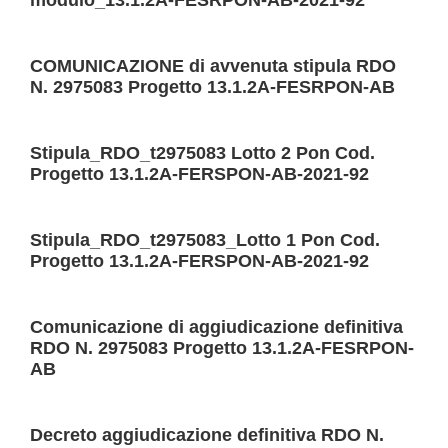
modulo_13.1.2A-FESRPON-AB-2021-92
Famiglie e studenti
COMUNICAZIONE di avvenuta stipula RDO
N. 2975083 Progetto 13.1.2A-FESRPON-AB
Personale scolastico
Stipula_RDO_t2975083 Lotto 2 Pon Cod.
Percorsi di studio
Progetto 13.1.2A-FERSPON-AB-2021-92
Panoramica
Stipula_RDO_t2975083_Lotto 1 Pon Cod.
Progetto 13.1.2A-FERSPON-AB-2021-92
Famiglie e studenti
Libri di testo
Comunicazione di aggiudicazione definitiva
RDO N. 2975083 Progetto 13.1.2A-FESRPON-
AB
Pago Pa
Offerta formativa
Decreto aggiudicazione definitiva RDO N.