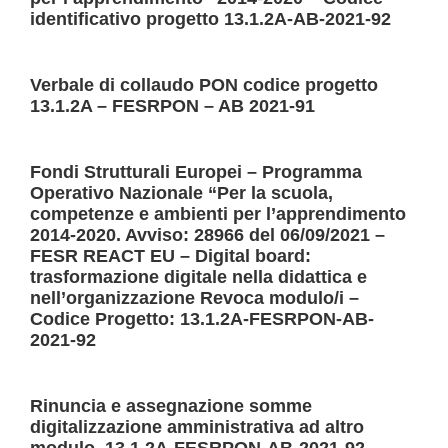
Sicurezza
identificativo progetto 13.1.2A-AB-2021-92
Organizzazione
Verbale di collaudo PON codice progetto
13.1.2A – FESRPON – AB 2021-91
Organigramma
Fondi Strutturali Europei – Programma
Organi collegiali
Operativo Nazionale “Per la scuola,
competenze e ambienti per l’apprendimento
La storia
2014-2020. Avviso: 28966 del 06/09/2021 –
FESR REACT EU – Digital board:
trasformazione digitale nella didattica e
La storia del nostro
nell’organizzazione Revoca modulo/i –
Codice Progetto: 13.1.2A-FESRPON-AB-
istituto
2021-92
Servizi
Rinuncia e assegnazione somme
digitalizzazione amministrativa ad altro
Panoramica