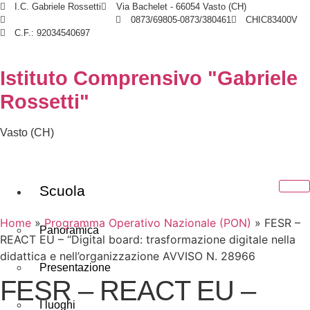
I.C. Gabriele Rossetti
Via Bachelet - 66054 Vasto (CH)
chic83400v@istruzione.it
0873/69805-0873/380461
CHIC83400V
C.F.: 92034540697
Istituto Comprensivo "Gabriele
Rossetti"
Vasto (CH)
Scuola
Home
»
Programma Operativo Nazionale (PON)
»
FESR –
Panoramica
REACT EU – “Digital board: trasformazione digitale nella
didattica e nell’organizzazione AVVISO N. 28966
Presentazione
FESR – REACT EU –
I luoghi