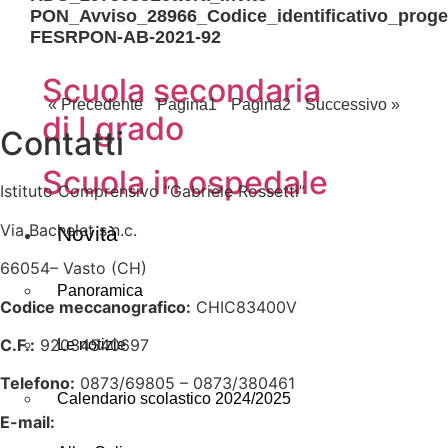
PON_Avviso_28966_Codice_identificativo_proget
Scuola primaria
FESRPON-AB-2021-92
Scuola secondaria
« Precedente
Pagina
1
Pagina
2
Successivo »
di I grado
Contatti
Scuola in ospedale
Istituto Comprensivo “Gabriele Rossetti”
Via Bachelet s.n.c.
Novità
66054– Vasto (CH)
Panoramica
Codice meccanografico:
CHIC83400V
C.F.:
92034540697
Le notizie
Telefono:
0873/69805 – 0873/380461
Calendario scolastico 2024/2025
E-mail:
chic83400v@istruzione.it