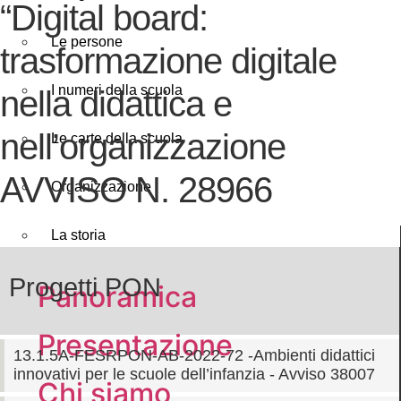
“Digital board:
Le persone
trasformazione digitale
I numeri della scuola
nella didattica e
nell’organizzazione
Le carte della scuola
AVVISO N. 28966
Organizzazione
La storia
Progetti PON
Panoramica
Presentazione
13.1.5A-FESRPON-AB-2022-72 -Ambienti didattici
innovativi per le scuole dell’infanzia - Avviso 38007
Chi siamo