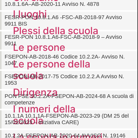
10.8.1.6A–AB-2020-11 Avviso N. 4878
I luoghi
FESR-PON 10.8.1.A6 -FSC-AB-2018-97 Avviso
9911 BIS
Plessi della scuola
FESR-PON 10.8.1.A6-FSC-AB-2018-9 – Avviso
9911
Le persone
FSEPON-AB-2018-46 Codice 10.2.2A- Avviso N.
Le persone della
1047
scuola
FSEPON-AB-2017-75 Codice 10.2.2.A Avviso N.
1953
Dirigenza
PON FSE 10.2.2A-FSEPON-AB-2024-68 A scuola di
competenze
I numeri della
10.1.1A 10.1.1A-FSEPON-AB-2023-29 (DM 25 del
scuola
15/02/2023 – Iniziativa CARE)
La scuola in numeri
10.2.2A-FSEPON-AB-2020-64 AVVISO N. 19146