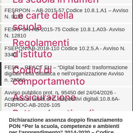
FESRPON – AB-2015-57 Codice 10.8.1.A1 – Avviso
Le carte della
N. 9035
scuola
FESRPON-AB-2015-75 Codice 10.8.1.A03- Avviso
N. 12810
Regolamenti
FSEPON-AB-2018-110 Codice 10.2.5.A - Avviso N.
d'istituto
3340
Codici di
FESR – REACT EU – “Digital board: trasformazione
digitale nella didattica e nell’organizzazione Avviso
comportamento
n. 28966
Avviso pubblico prot. n. 95450 del 24/04/2026 -
Assicurazione
Acquisto di tablet, PC, dispositivi digitali.10.8.6A-
FDRPOC-AB-2026-105
Patto educativo di
Dichiarazione assenza doppio finanziamento
corresponsabilità
PON “Per la scuola, competenze e ambienti
per l’apprendimento” 2014-2020 – Codice