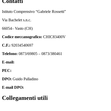
Contatti
Istituto Comprensivo “Gabriele Rossetti”
Via Bachelet s.n.c.
66054– Vasto (CH)
Codice meccanografico:
CHIC83400V
C.F.:
92034540697
Telefono:
0873/69805 – 0873/380461
E-mail:
chic83400v@istruzione.it
PEC:
chic83400v@pec.istruzione.it
DPO:
Guido Palladino
E-mail DPO:
guido.palladino.dpo@gmail.com
Collegamenti utili
Contatti