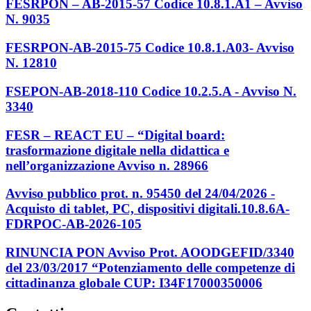
FESRPON – AB-2015-57 Codice 10.8.1.A1 – Avviso
N. 9035
FESRPON-AB-2015-75 Codice 10.8.1.A03- Avviso
N. 12810
FSEPON-AB-2018-110 Codice 10.2.5.A - Avviso N.
3340
FESR – REACT EU – “Digital board:
trasformazione digitale nella didattica e
nell’organizzazione Avviso n. 28966
Avviso pubblico prot. n. 95450 del 24/04/2026 -
Acquisto di tablet, PC, dispositivi digitali.10.8.6A-
FDRPOC-AB-2026-105
RINUNCIA PON Avviso Prot. AOODGEFID/3340
del 23/03/2017 “Potenziamento delle competenze di
cittadinanza globale CUP: I34F17000350006