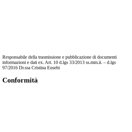
Amministrazione trasparente
MIUR
Accesso Civico
Iscrizioni Online
Scuola in Chiaro
Responsabile della trasmissione e pubblicazione di documenti
informazioni e dati ex. Art. 10 d.lgs 33/2013 ss.mm.ii. – d.lgs
97/2016 Dr.ssa Cristina Eusebi
Conformità
Privacy Policy
Dichiarazione di Accessibilità
Note legali
Accesso riservato