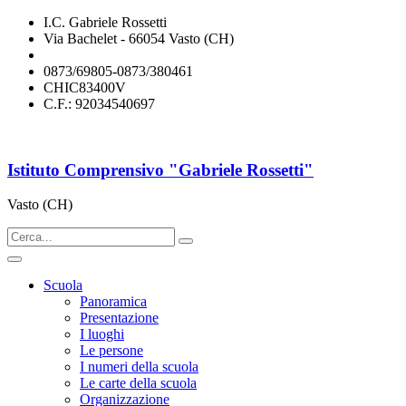
I.C. Gabriele Rossetti
Via Bachelet - 66054 Vasto (CH)
chic83400v@istruzione.it
0873/69805-0873/380461
CHIC83400V
C.F.: 92034540697
Istituto Comprensivo "Gabriele Rossetti"
Vasto (CH)
Scuola
Panoramica
Presentazione
I luoghi
Le persone
I numeri della scuola
Le carte della scuola
Organizzazione