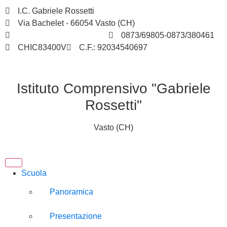
I.C. Gabriele Rossetti
Via Bachelet - 66054 Vasto (CH)
chic83400v@istruzione.it
0873/69805-0873/380461
CHIC83400V
C.F.: 92034540697
Istituto Comprensivo "Gabriele
Rossetti"
Vasto (CH)
Scuola
Panoramica
Presentazione