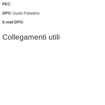
PEC:
chic83400v@pec.istruzione.it
DPO:
Guido Palladino
E-mail DPO:
guido.palladino.dpo@gmail.com
Collegamenti utili
Contatti
Amministrazione trasparente
MIUR
Accesso Civico
Iscrizioni Online
Scuola in Chiaro