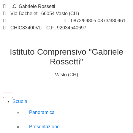
I.C. Gabriele Rossetti
Via Bachelet - 66054 Vasto (CH)
chic83400v@istruzione.it
0873/69805-0873/380461
CHIC83400V
C.F.: 92034540697
Istituto Comprensivo "Gabriele
Rossetti"
Vasto (CH)
Scuola
Panoramica
Presentazione