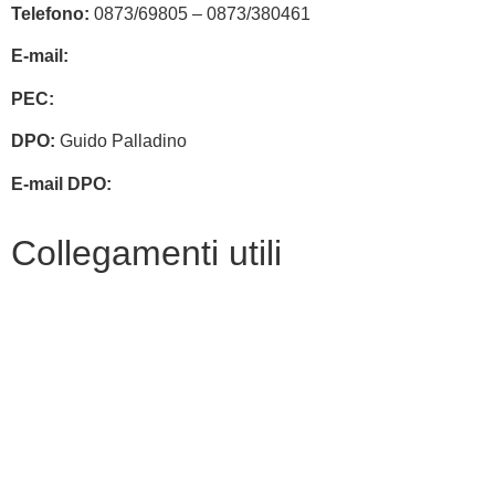
Telefono:
0873/69805 – 0873/380461
E-mail:
chic83400v@istruzione.it
PEC:
chic83400v@pec.istruzione.it
DPO:
Guido Palladino
E-mail DPO:
guido.palladino.dpo@gmail.com
Collegamenti utili
Contatti
Amministrazione trasparente
MIUR
Accesso Civico