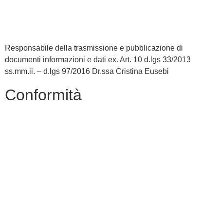
Iscrizioni Online
Scuola in Chiaro
Responsabile della trasmissione e pubblicazione di
documenti informazioni e dati ex. Art. 10 d.lgs 33/2013
ss.mm.ii. – d.lgs 97/2016 Dr.ssa Cristina Eusebi
Conformità
Privacy Policy
Dichiarazione di Accessibilità
Note legali
Accesso riservato