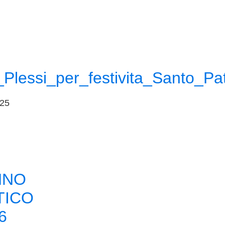
_Plessi_per_festivita_Santo_P
025
NNO
TICO
6