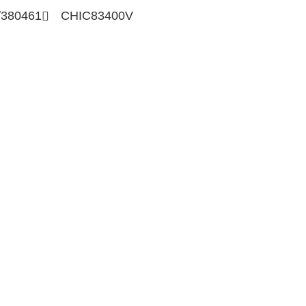
/380461
CHIC83400V