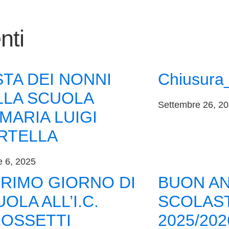
nti
TA DEI NONNI
Chiusura
LLA SCUOLA
Settembre 26, 2
MARIA LUIGI
RTELLA
e 6, 2025
PRIMO GIORNO DI
BUON A
OLA ALL’I.C.
SCOLAS
ROSSETTI
2025/202