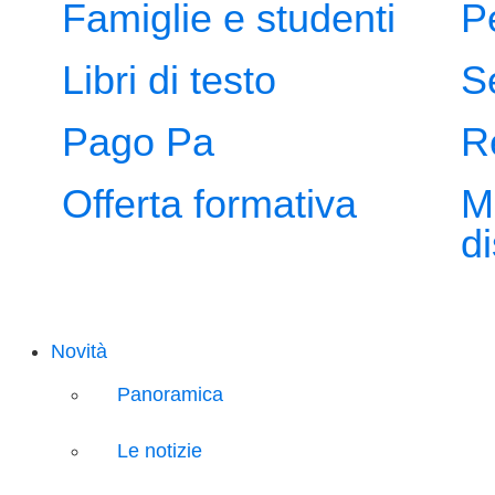
Famiglie e studenti
P
Libri di testo
S
Pago Pa
R
Offerta formativa
M
d
Novità
Panoramica
Le notizie