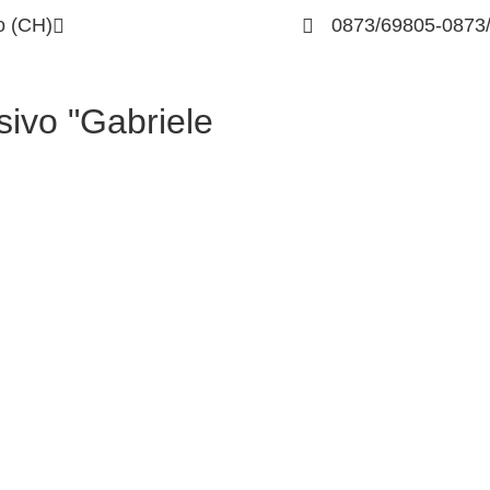
o (CH)
chic83400v@istruzione.it
0873/69805-0873
sivo "Gabriele