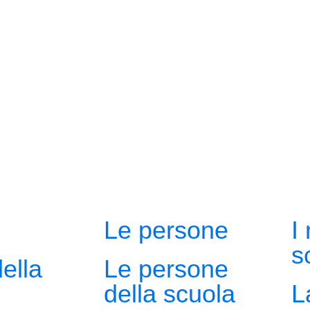
Le persone
I
s
della
Le persone
della scuola
L