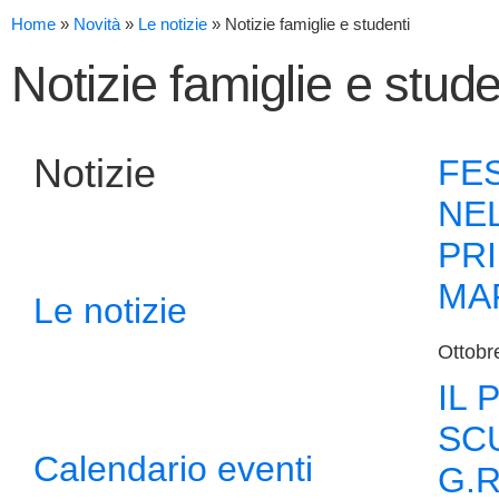
Home
»
Novità
»
Le notizie
»
Notizie famiglie e studenti
Notizie famiglie e stude
Notizie
FES
NE
PRI
MA
Le notizie
Ottobr
IL 
SCU
Calendario eventi
G.