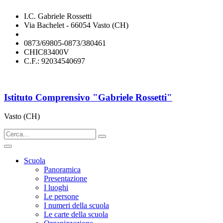
I.C. Gabriele Rossetti
Via Bachelet - 66054 Vasto (CH)
chic83400v@istruzione.it
0873/69805-0873/380461
CHIC83400V
C.F.: 92034540697
Istituto Comprensivo "Gabriele Rossetti"
Vasto (CH)
Scuola
Panoramica
Presentazione
I luoghi
Le persone
I numeri della scuola
Le carte della scuola