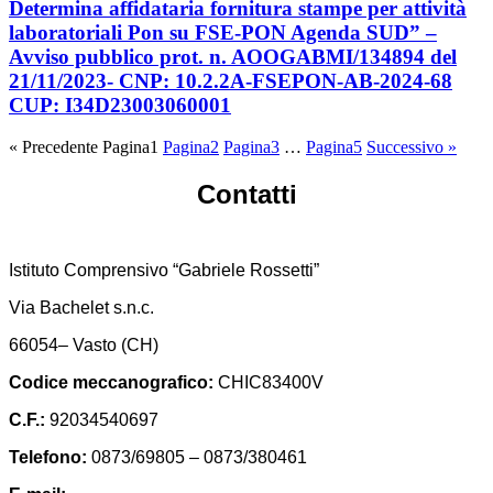
Determina affidataria fornitura stampe per attività
laboratoriali Pon su FSE-PON Agenda SUD” –
Avviso pubblico prot. n. AOOGABMI/134894 del
21/11/2023- CNP: 10.2.2A-FSEPON-AB-2024-68
CUP: I34D23003060001
« Precedente
Pagina
1
Pagina
2
Pagina
3
…
Pagina
5
Successivo »
Contatti
Istituto Comprensivo “Gabriele Rossetti”
Via Bachelet s.n.c.
66054– Vasto (CH)
Codice meccanografico:
CHIC83400V
C.F.:
92034540697
Telefono:
0873/69805 – 0873/380461