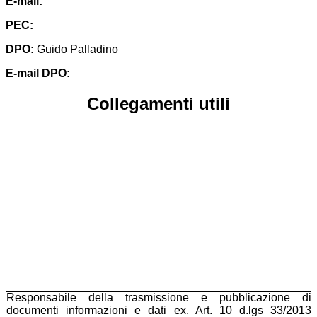
E-mail:
chic83400v@istruzione.it
PEC:
chic83400v@pec.istruzione.it
DPO:
Guido Palladino
E-mail DPO:
guido.palladino.dpo@gmail.com
Collegamenti utili
Contatti
Amministrazione trasparente
MIUR
Accesso Civico
Iscrizioni Online
Scuola in Chiaro
Responsabile della trasmissione e pubblicazione di
documenti informazioni e dati ex. Art. 10 d.lgs 33/2013